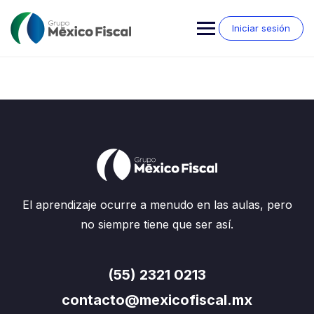
Saltar
al
Iniciar sesión
contenido
El aprendizaje ocurre a menudo en las aulas, pero
no siempre tiene que ser así.
(55) 2321 0213
contacto@mexicofiscal.mx