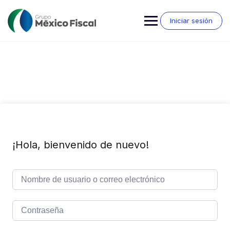
Saltar
al
Iniciar sesión
contenido
¡Hola, bienvenido de nuevo!