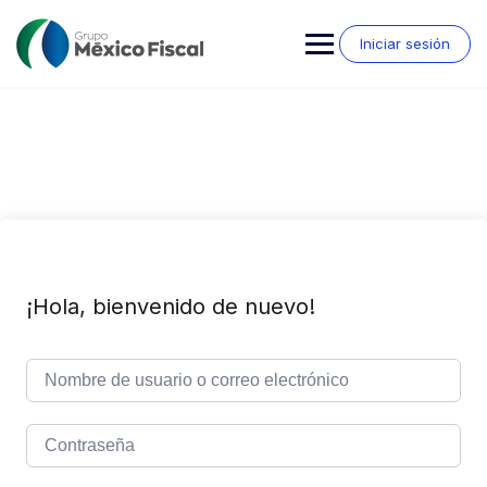
Saltar
al
Iniciar sesión
contenido
¡Hola, bienvenido de nuevo!