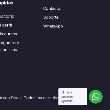
ápidos
Contacto
scritorio
Soporte
 perfil
WhatsApp
is cursos
reguntas y
espuestas
¿En qué
podemos
xico Fiscal. Todos los derechos reservados.
ayudarte?