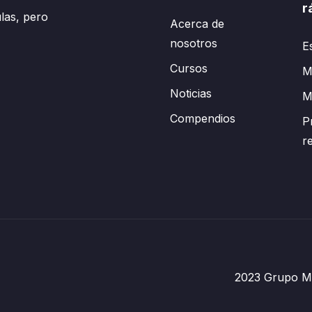
r
las, pero
Acerca de
nosotros
E
Cursos
Mi
Noticias
M
Compendios
P
r
2023 Grupo Mé