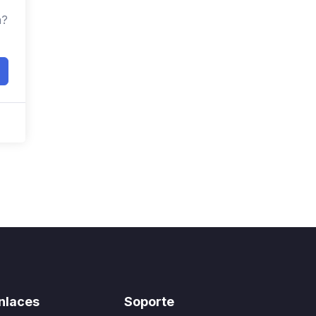
a?
nlaces
Soporte