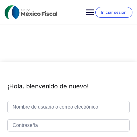
Saltar
al
Iniciar sesión
contenido
¡Hola, bienvenido de nuevo!