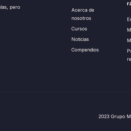
r
las, pero
Acerca de
nosotros
E
Cursos
Mi
Noticias
M
Compendios
P
r
2023 Grupo Mé