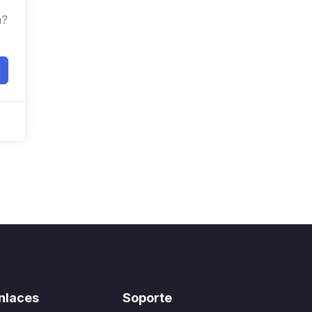
a?
nlaces
Soporte