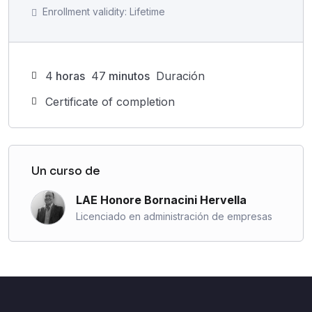
– Costos y Otros Aspectos a considerar.
Enrollment validity:
Lifetime
– Seguro de Salud para la Familia.
Estrategias para Optimizar la Pensión (Ley 1973):
– Análisis de la Situación Actual – Punto de Partida.
– Diferentes Acciones a Desarrollar y su Impacto
4
horas
47
minutos
Duración
en el Cálculo Final de la Pensión.
Certificate of completion
– Tu Decisión, es Multifactorial.
– Casos Prácticos.
Solicitud de la Pensión – Trámites (Ley 1973):
– Expediente Personal de Semanas Cotizadas al
Un curso de
IMSS.
– Calendarización del Plan General.
LAE Honore Bornacini Hervella
– Reporte de Semanas Cotizadas del Asegurado.
Licenciado en administración de empresas
– Constancia de Semanas Reconocidas en el Seguro
de Invalidez, Vejez, Cesantía en Edad Avanzada y Vida.
– Documento de Elección de Régimen (DER) Retiro,
Cesantía y Vejez.
– Resolución para el Otorgamiento de Pensión de