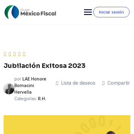
Saltar
al
Iniciar sesión
contenido
Jubilación Exitosa 2023
por
LAE Honore
Lista de deseos
Compartir
Bornacini
Hervella
Categorías:
R.H.