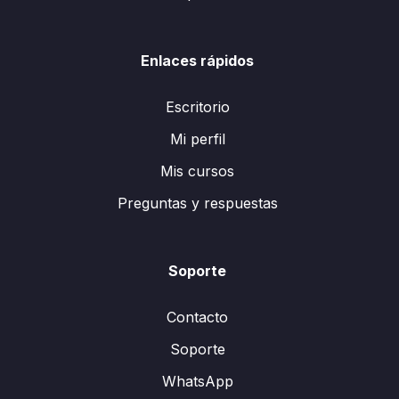
E
lementos que Integran el Cálculo de la Pensión
(Ley 1997):
– Cuenta Individual, su integración:
Enlaces rápidos
– Subcuentas de Retiro, de Cesantía en Edad
Avanzada y Vejez, Social, de Vivienda y de Ahorro
Escritorio
Voluntario.
– Recursos Inembargables.
Mi perfil
Aspectos Financieros y Fiscales a Considerar
Mis cursos
(Ley 1997):
Preguntas y respuestas
– La CONSAR aspectos básicos.
– Las AFORES: el Value at Risk, sus rendimientos y
comisiones.
– Derecho del Trabajador a Cambiarse de AFORE.
Soporte
– Ahorro por Ley (IMSS – Infonavit).
– Ahorro Complementario:
Contacto
– Impacto Cuidando Requisitos Fiscales y Efectos de
Soporte
No Hacerlo.
WhatsApp
– Edad Financiera de Retiro.