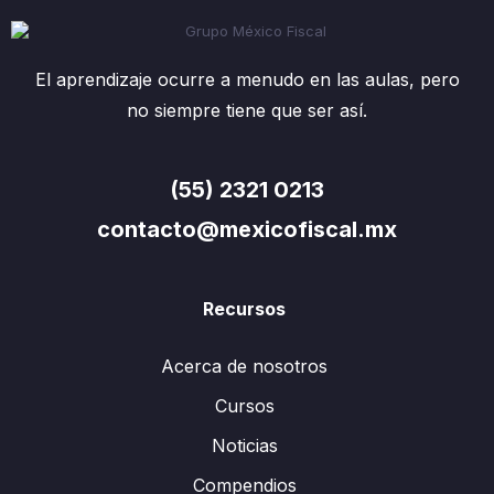
Cesantía en Edad Avanzada.
– AFORE (Cantidades a Recuperar).
Conceptos Básicos (Ley 1997):
El aprendizaje ocurre a menudo en las aulas, pero
– Cuenta Individual.
no siempre tiene que ser así.
– Renta Vitalicia y Retiros Programados.
– Seguro de Sobrevivencia.
– Monto Constitutivo.
(55) 2321 0213
– Asignaciones Familiares y Ayuda Asistencial.
– Tipos de Pensión:
contacto@mexicofiscal.mx
– Cesantía en Edad Avanzada.
– Vejez.
– Pensión Mínima Garantizada.
Recursos
– Derecho al Servicio Médico.
– Opción de Pensionarse en forma Anticipada.
Acerca de nosotros
– Pensiones de Viudez, Orfandad y Ascendientes,
Cursos
según el caso.
– Entrega de Recursos en caso de No Reunir
Noticias
Requisitos.
Compendios