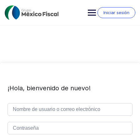
Saltar
al
Iniciar sesión
contenido
¡Hola, bienvenido de nuevo!