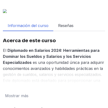
Información del curso
Reseñas
Acerca de este curso
El
Diplomado en Salarios 2024: Herramientas para
Dominar los Sueldos y Salarios y los Servicios
Especializados
es una oportunidad única para adquirir
conocimientos avanzados y habilidades prácticas en la
gestión de sueldos, salarios y servicios especializados.
Este diplomado está diseñado para proporcionar una
comprensión profunda de los aspectos fiscales,
laborales y de seguridad social que afectan a las
Mostrar más
empresas en la actualidad.
El curso está compuesto por tres módulos principales: