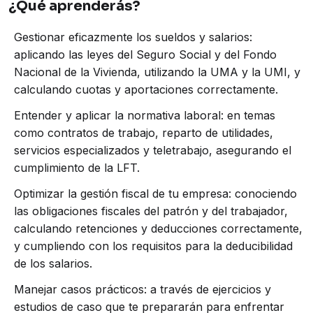
¿Qué aprenderás?
Módulo I: Régimen de Seguridad Social
Módulo II: Régimen Laboral – LFT
Gestionar eficazmente los sueldos y salarios:
Módulo III: Régimen Fiscal
aplicando las leyes del Seguro Social y del Fondo
Cada módulo se impartirá en sesiones en vivo,
Nacional de la Vivienda, utilizando la UMA y la UMI, y
facilitadas por reconocidos expertos en sus respectivas
calculando cuotas y aportaciones correctamente.
áreas, quienes te guiarán a través de estudios de casos
prácticos y te ofrecerán las herramientas necesarias
Entender y aplicar la normativa laboral: en temas
para aplicar lo aprendido en tu entorno profesional
como contratos de trabajo, reparto de utilidades,
servicios especializados y teletrabajo, asegurando el
cumplimiento de la LFT.
Optimizar la gestión fiscal de tu empresa: conociendo
las obligaciones fiscales del patrón y del trabajador,
calculando retenciones y deducciones correctamente,
y cumpliendo con los requisitos para la deducibilidad
de los salarios.
Manejar casos prácticos: a través de ejercicios y
estudios de caso que te prepararán para enfrentar