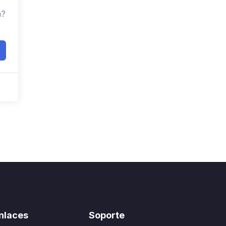
a?
nlaces
Soporte