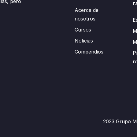
las, pero
r
Acerca de
nosotros
E
Cursos
Mi
Noticias
M
Compendios
P
r
2023 Grupo Mé