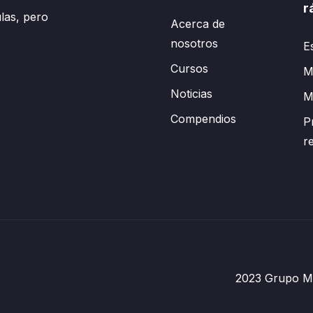
r
las, pero
Acerca de
nosotros
E
Cursos
Mi
Noticias
M
Compendios
P
r
2023 Grupo Mé