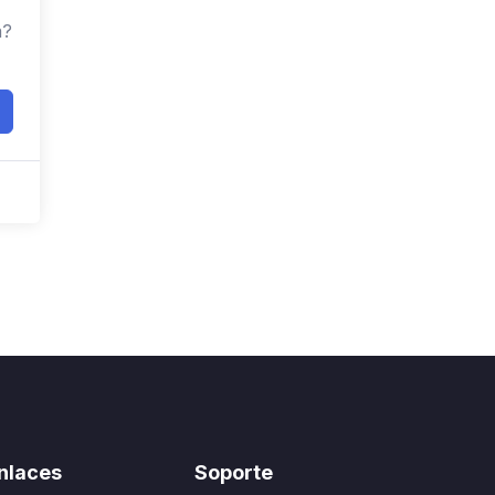
a?
nlaces
Soporte