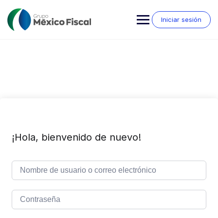
Saltar
al
Iniciar sesión
contenido
¡Hola, bienvenido de nuevo!