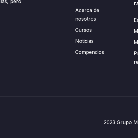
las, pero
r
Acerca de
nosotros
E
Cursos
Mi
Noticias
M
Compendios
P
r
2023 Grupo Mé