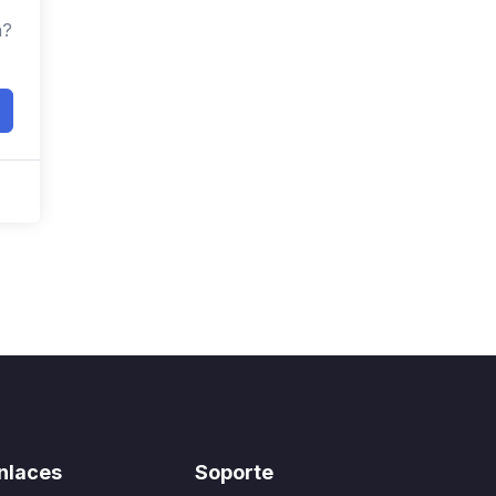
a?
nlaces
Soporte