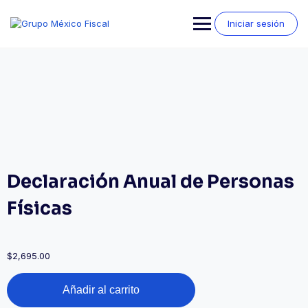
Saltar
al
Iniciar sesión
contenido
Declaración Anual de Personas
Físicas
$
2,695.00
Declaración
Añadir al carrito
Anual
de