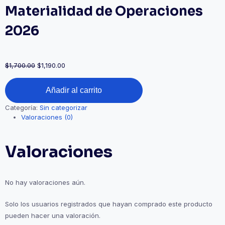
Materialidad de Operaciones
2026
$
1,700.00
$
1,190.00
Materialidad
Añadir al carrito
de
Operaciones
Categoría:
Sin categorizar
2026
Valoraciones (0)
cantidad
Valoraciones
No hay valoraciones aún.
Solo los usuarios registrados que hayan comprado este producto
pueden hacer una valoración.