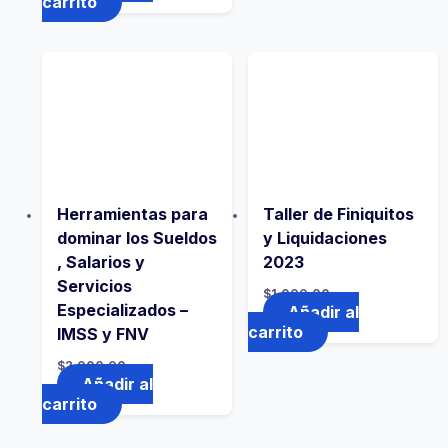
carrito
Herramientas para
Taller de Finiquitos
dominar los Sueldos
y Liquidaciones
, Salarios y
2023
Servicios
$
1,000.00
Especializados –
Añadir al
carrito
IMSS y FNV
$
2,000.00
Añadir al
carrito