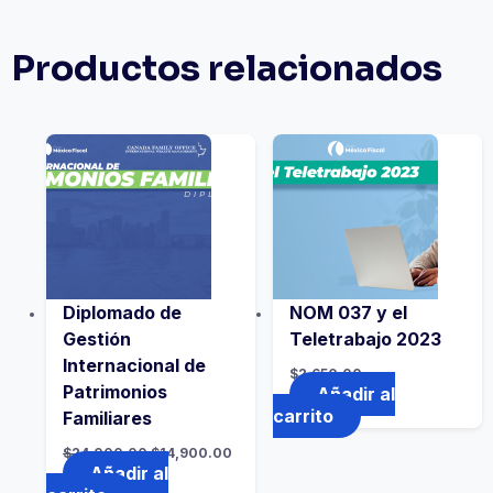
Productos relacionados
Diplomado de
NOM 037 y el
Gestión
Teletrabajo 2023
Internacional de
$
2,650.00
Patrimonios
Añadir al
carrito
Familiares
$
24,000.00
$
14,900.00
Añadir al