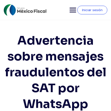
Saltar
al
Iniciar sesión
contenido
Advertencia
sobre mensajes
fraudulentos del
SAT por
WhatsApp