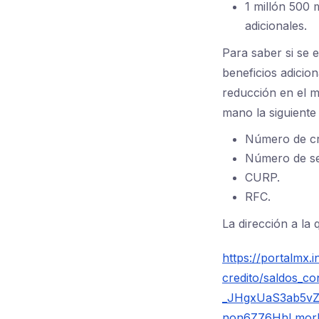
1 millón 500 
adicionales.
Para saber si se 
beneficios adicio
reducción en el mo
mano la siguiente
Número de cr
Número de seg
CURP.
RFC.
La dirección a la 
https://portalmx.
credito/saldos_c
_JHgxUaS3ab5vZ
non6Z76HhLmo