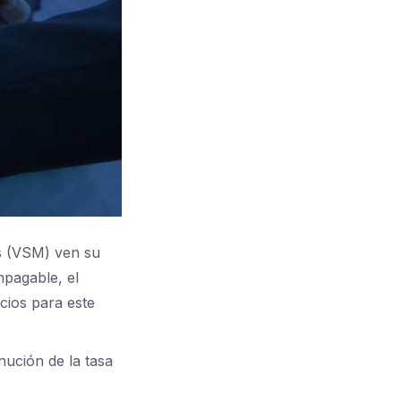
s (VSM) ven su
mpagable, el
cios para este
nución de la tasa