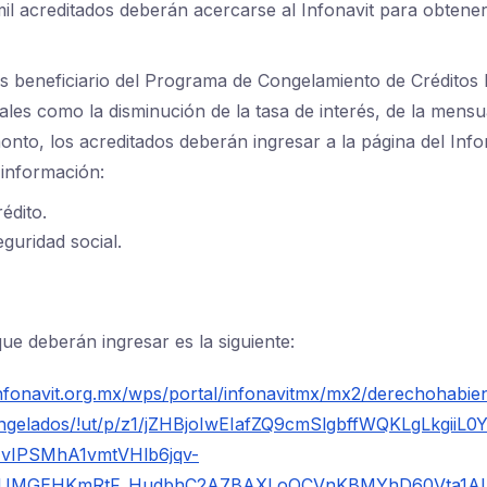
mil acreditados deberán acercarse al Infonavit para obtener
es beneficiario del Programa de Congelamiento de Créditos 
nales como la disminución de la tasa de interés, de la mens
nto, los acreditados deberán ingresar a la página del Infon
 información:
édito.
uridad social.
que deberán ingresar es la siguiente:
infonavit.org.mx/wps/portal/infonavitmx/mx2/derechohabie
ongelados/!ut/p/z1/jZHBjoIwEIafZQ9cmSlgbffWQKLgLkgiiL
vIPSMhA1vmtVHlb6jqv-
rUMGEHKmRtF_HudbhC2A7BAXLoOCVnKBMYhD60Vta1A