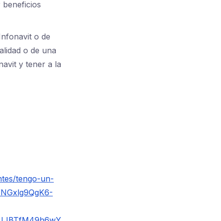
 beneficios
Infonavit o de
ualidad o de una
avit y tener a la
ntes/tengo-un-
0YNGxlg9QgK6-
UJBTfM49h6wY