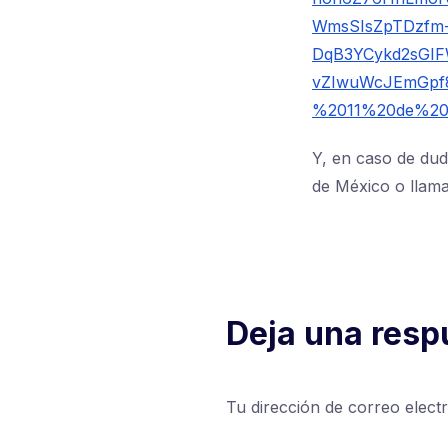
WmsSIsZpTDzfm-
DqB3YCykd2sGI
vZIwuWcJEmGpf8
%2011%20de%20
Y, en caso de dud
de México o llama
Deja una resp
Tu dirección de correo elect