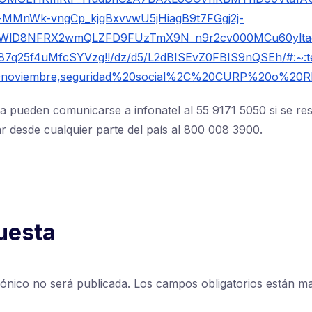
MMnWk-vngCp_kjgBxvvwU5jHiagB9t7FGgj2j-
FWlD8NFRX2wmQLZFD9FUzTmX9N_n9r2cv000MCu60yltao
7q25f4uMfcSYVzg!!/dz/d5/L2dBISEvZ0FBIS9nQSEh/#:~:t
noviembre,seguridad%20social%2C%20CURP%20o%20R
a pueden comunicarse a infonatel al 55 9171 5050 si se res
r desde cualquier parte del país al 800 008 3900.
uesta
rónico no será publicada.
Los campos obligatorios están 