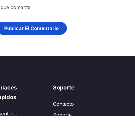
 que comente.
nlaces
Soporte
ápidos
Contacto
scritorio
Soporte
 perfil
WhatsApp