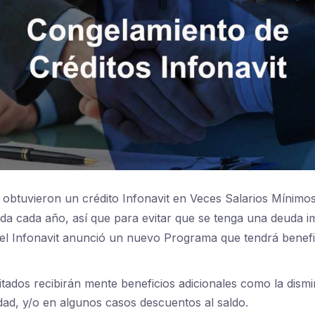
obtuvieron un crédito Infonavit en Veces Salarios Mínimo
a cada año, así que para evitar que se tenga una deuda i
del Infonavit anunció un nuevo Programa que tendrá benefi
itados recibirán mente beneficios adicionales como la dismi
dad, y/o en algunos casos descuentos al saldo.