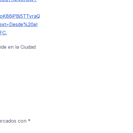
K86jPBj5TTvraQ
ext=Desde%20el
FC.
ide en la Ciudad
marcados con
*