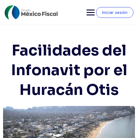
Saltar
al
Iniciar sesión
contenido
Facilidades del
Infonavit por el
Huracán Otis