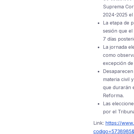
Suprema Corte
2024-2025 el 
La etapa de p
sesión que el
7 días poster
La jornada el
como observad
excepción de 
Desaparecen l
materia civil 
que durarán e
Reforma.
Las eleccione
por el Tribuna
Link:
https://www.
codigo=5738985&