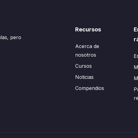
Recursos
E
las, pero
r
Acerca de
nosotros
E
Cursos
Mi
Noticias
M
Compendios
P
r