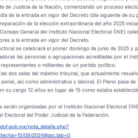
 de Justicia de la Nación, comenzando un proceso elector
día de la entrada en vigor del Decreto (día siguiente de su 
reparación de la elección extraordinaria del año 2025 inici
 Consejo General del Instituto Nacional Electoral (INE) cele
iores a la entrada en vigor del Decreto.
ectoral se celebrará el primer domingo de junio de 2025 y p
oras las personas o agrupaciones acreditadas por el Inst
representantes o militantes de un partido político.
as dos salas del máximo tribunal, que actualmente resuel
y penal, así como administrativa y laboral. El Pleno pasa de 
n su cargo 12 años en lugar de 15 como estaba establecido
s serán organizadas por el Instituto Nacional Electoral (INE
l Electoral del Poder Judicial de la Federación.
dof.gob.mx/nota_detalle.php?
fecha=15/09/2024#gsc.tab=0