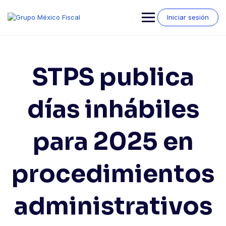
Saltar
al
Iniciar sesión
contenido
STPS publica
días inhábiles
para 2025 en
procedimientos
administrativos