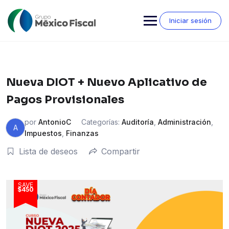
Saltar
al
Iniciar sesión
contenido
Nueva DIOT + Nuevo Aplicativo de
Pagos Provisionales
por
AntonioC
Categorías:
Auditoría
,
Administración
,
A
Impuestos
,
Finanzas
Lista de deseos
Compartir
SAVE
$450