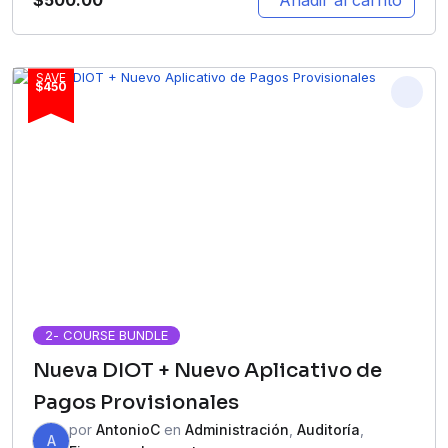
Añadir al carrito
SAVE
$450
2
- COURSE BUNDLE
Nueva DIOT + Nuevo Aplicativo de
Pagos Provisionales
por
AntonioC
en
Administración
,
Auditoría
,
A