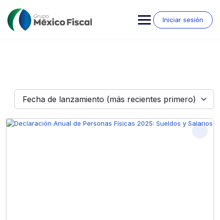
Saltar
al
Iniciar sesión
contenido
Fecha de lanzamiento (más recientes primero)