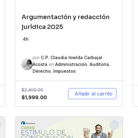
Argumentación y redacción
jurídica 2025
4h
por
C.P. Claudia Imelda Carbajal
Acosta
en
Administración
,
Auditoría
,
Derecho
,
Impuestos
$
2,400.00
Añadir al carrito
$
1,999.00