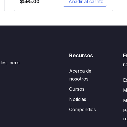
$
595.00
Añadir al carrito
Recursos
E
las, pero
r
Acerca de
nosotros
E
Cursos
Mi
Noticias
M
Compendios
P
r