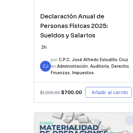
Declaración Anual de
Personas Físicas 2025:
Sueldos y Salarios
2h
por
C.P.C. José Alfredo Estudillo Cruz
CJ
en
Administración
,
Auditoría
,
Derecho
,
Finanzas
,
Impuestos
$
700.00
Añadir al carrito
$
1,000.00