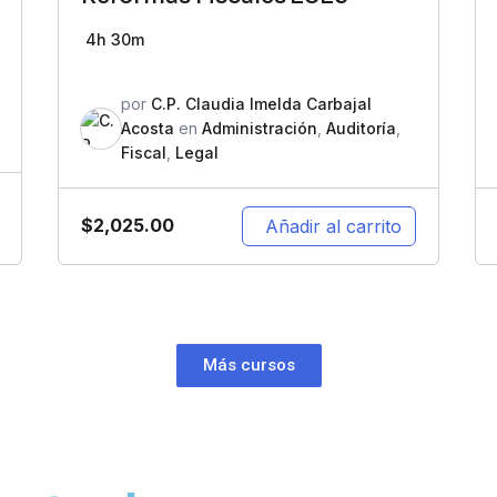
4h 30m
por
C.P. Claudia Imelda Carbajal
Acosta
en
Administración
,
Auditoría
,
Fiscal
,
Legal
$
2,025.00
Añadir al carrito
Más cursos