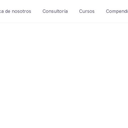
a de nosotros
Consultoría
Cursos
Compendi
ndios
les 2024
 madre esse jarl aliqua llevame al sircoo. De la pradera