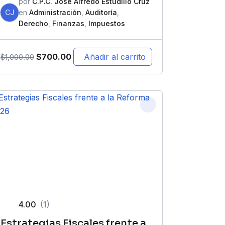
por
C.P.C. José Alfredo Estudillo Cruz
CJ
en
Administración
,
Auditoría
,
Derecho
,
Finanzas
,
Impuestos
$
700.00
Añadir al carrito
$
1,000.00
4.00
(1)
Estrategias Fiscales frente a