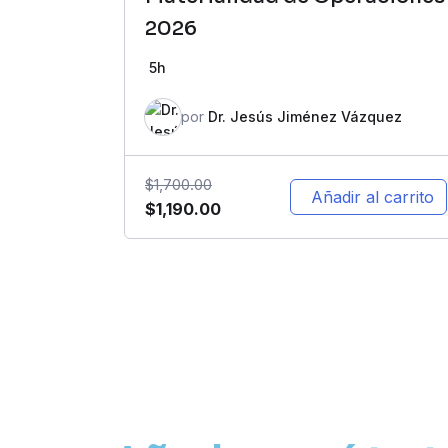
2026
5h
por
Dr. Jesús Jiménez Vázquez
$
1,700.00
Añadir al carrito
$
1,190.00