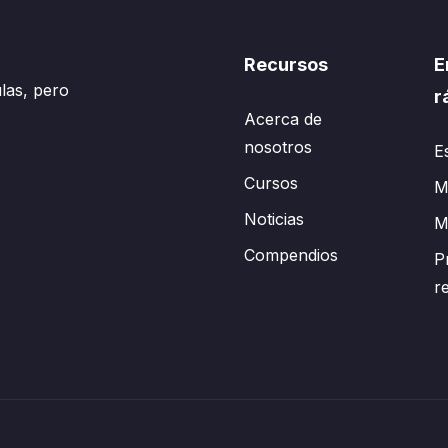
Recursos
E
las, pero
r
Acerca de
nosotros
E
Cursos
Mi
Noticias
M
Compendios
P
r