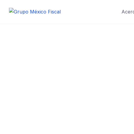
Acerc
Compe
Digita
Lorem fistrum por la gloria de mi