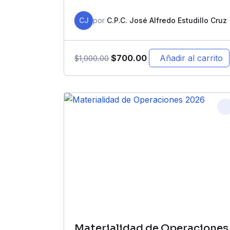
CJ
por
C.P.C. José Alfredo Estudillo Cruz
$
700.00
Añadir al carrito
$
1,000.00
Materialidad de Operaciones