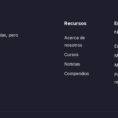
Recursos
E
r
las, pero
Acerca de
nosotros
E
Cursos
Mi
Noticias
M
Compendios
P
r