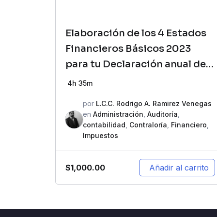
Elaboración de los 4 Estados
Financieros Básicos 2023
para tu Declaración anual de
PM
4h 35m
por
L.C.C. Rodrigo A. Ramirez Venegas
en
Administración
,
Auditoría
,
contabilidad
,
Contraloría
,
Financiero
,
Impuestos
$
1,000.00
Añadir al carrito